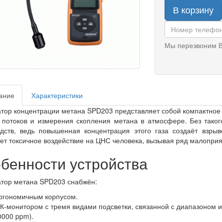
В корзину
Мы перезвоним В
ание
Характеристики
тор концентрации метана SPD203 представляет собой компактное 
 потоков и измерения скопления метана в атмосфере. Без тако
дств, ведь повышенная концентрация этого газа создаёт взры
ет токсичное воздействие на ЦНС человека, вызывая ряд малопри
бенности устройства
тор метана SPD203 снабжён:
ргономичным корпусом.
К-монитором с тремя видами подсветки, связанной с диапазоном из
0000 ppm).