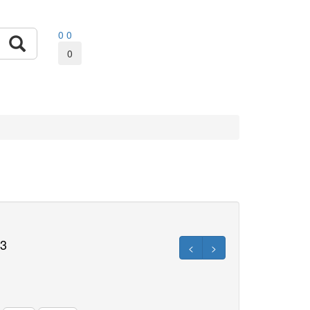
0
0
0
3
<
>