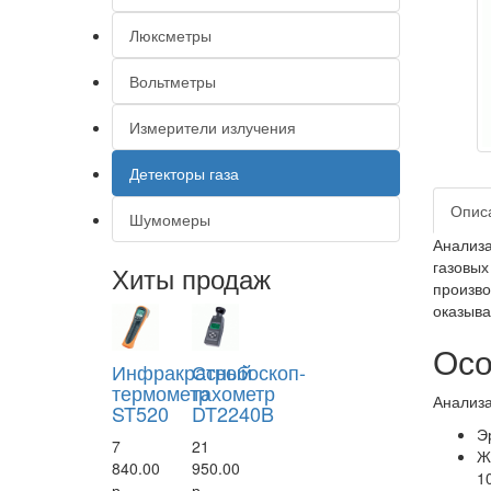
Люксметры
Вольтметры
Измерители излучения
Детекторы газа
Опис
Шумомеры
Анализа
газовых
Хиты продаж
произво
оказыва
Осо
Инфракрасный
Стробоскоп-
термометр
тахометр
Анализа
ST520
DT2240B
Э
7
21
Ж
840.00
950.00
1
р.
р.