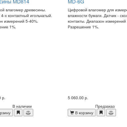
сины MD814
MD-6G
ой влагомер древесины.
Цифровой влагомер для измер
- 4-х контактный игольчатый.
влажности бумаги. Датчик - ск
н измерений 5-40%.
контакты. Диапазон измерений
ение 1%.
Разрешение 1%.
 р.
5 060.00 р.
В наличии
Предзаказ
рзину
В корзину