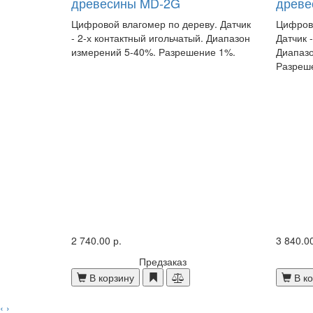
древесины MD-2G
древе
Цифровой влагомер по дереву. Датчик
Цифров
- 2-х контактный игольчатый. Диапазон
Датчик 
измерений 5-40%. Разрешение 1%.
Диапазо
Разреш
2 740.00 р.
3 840.00
Предзаказ
В корзину
В ко
‹
›