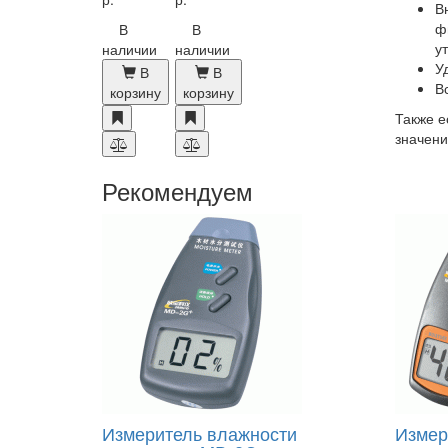
В
ф
В
В
ут
наличии
наличии
У
В
В
В
корзину
корзину
Также е
значени
Рекомендуем
Измеритель влажности
Измер