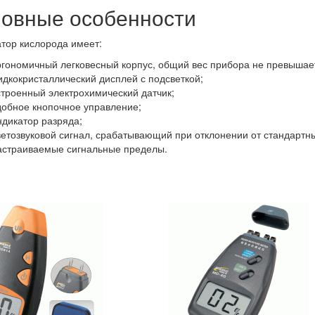
овные особенности
тор кислорода имеет:
ргономичный легковесный корпус, общий вес прибора не превышает
идкокристаллический дисплей с подсветкой;
строенный электрохимический датчик;
добное кнопочное управление;
ндикатор разряда;
ветозвуковой сигнал, срабатывающий при отклонении от стандартн
астраиваемые сигнальные пределы.