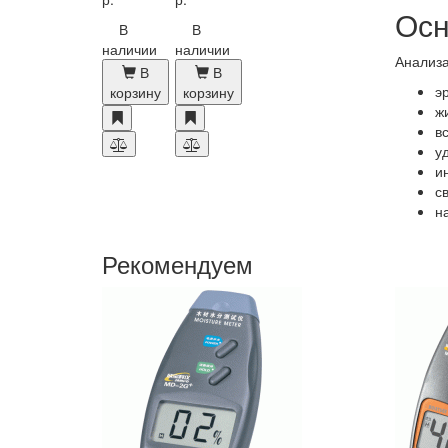
Осн
В
В
наличии
наличии
Анализа
В
В
э
корзину
корзину
ж
в
у
и
с
н
Рекомендуем