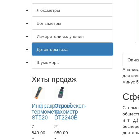
Люксметры
Вольтметры
Измерители излучения
Детекторы газа
Опис
Шумомеры
Анализа
для изм
Хиты продаж
минус 5
Сфе
Инфракрасный
Стробоскоп-
С помо
термометр
тахометр
обществ
ST520
DT2240B
и т. д.
беспере
7
21
деятель
840.00
950.00
р.
р.