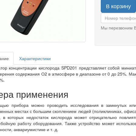
В корзину
Мы перезвоним В
ание
Характеристики
тор концентрации кислорода SPD201 представляет собой миниа
ерения содержания О2 в атмосфере в диапазоне от 0 до 25%. Мак
%.
ра применения
щью прибора можно проводить исследования в замкнутых или
енных местах с большим скоплением людей (поликлиниках, офисах
), в которых недостаток кислорода может отрицательно повлия
бойную работу оборудования. Также устройство может использов
ности, аквариумистике и т. д.